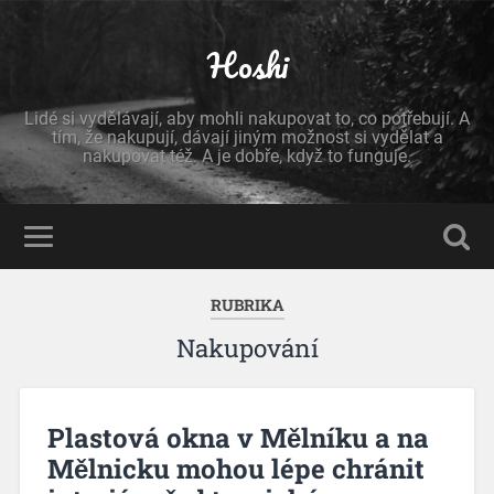
Hoshi
Lidé si vydělávají, aby mohli nakupovat to, co potřebují. A
tím, že nakupují, dávají jiným možnost si vydělat a
nakupovat též. A je dobře, když to funguje.
RUBRIKA
Nakupování
Plastová okna v Mělníku a na
Mělnicku mohou lépe chránit