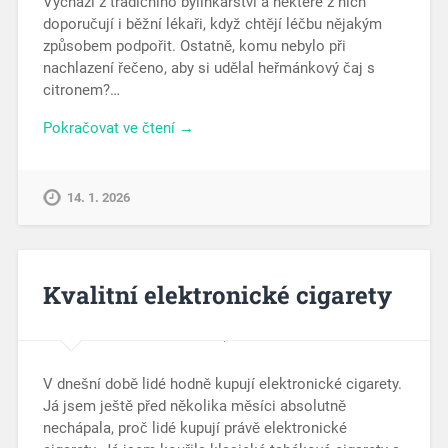
Vychází z tradičního bylinkářství a některé z nich
doporučují i běžní lékaři, když chtějí léčbu nějakým
způsobem podpořit. Ostatně, komu nebylo při
nachlazení řečeno, aby si udělal heřmánkový čaj s
citronem?…
Pokračovat ve čtení →
14. 1. 2026
Kvalitní elektronické cigarety
V dnešní době lidé hodně kupují elektronické cigarety.
Já jsem ještě před několika měsíci absolutně
nechápala, proč lidé kupují právě elektronické