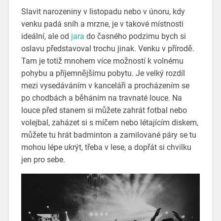
Slavit narozeniny v listopadu nebo v únoru, kdy
venku padá sníh a mrzne, je v takové místnosti
ideální, ale od
jara
do časného podzimu bych si
oslavu představoval trochu jinak. Venku v přírodě.
Tam je totiž mnohem více možností k volnému
pohybu a příjemnějšímu pobytu. Je velký rozdíl
mezi vysedáváním v kanceláři a procházením se
po chodbách a běháním na travnaté louce. Na
louce před stanem si můžete zahrát fotbal nebo
volejbal, zaházet si s míčem nebo létajícím diskem,
můžete tu hrát badminton a zamilované páry se tu
mohou lépe ukrýt, třeba v lese, a dopřát si chvilku
jen pro sebe.