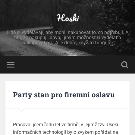
Hoshi
Lidé si vydělávají, aby mohli nakupovat to, co potřebují. A
tím, že nakupují, dávají jiným možnost si vydělat a
nakupovat též. A je dobře, když to funguje.
Party stan pro firemní oslavu
Pracoval jsem řadu let ve firmě, v jejímž tzv. Úseku
informačních technologií bylo zvykem pořádat na