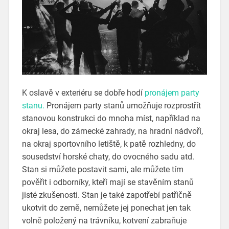
K oslavě v exteriéru se dobře hodí
pronájem party
stanu.
Pronájem party stanů umožňuje rozprostřít
stanovou konstrukci do mnoha míst, například na
okraj lesa, do zámecké zahrady, na hradní nádvoří,
na okraj sportovního letiště, k patě rozhledny, do
sousedství horské chaty, do ovocného sadu atd.
Stan si můžete postavit sami, ale můžete tím
pověřit i odborníky, kteří mají se stavěním stanů
jisté zkušenosti. Stan je také zapotřebí patřičně
ukotvit do země, nemůžete jej ponechat jen tak
volně položený na trávníku, kotvení zabraňuje