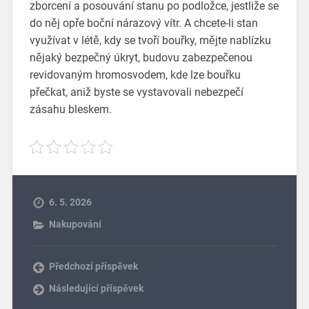
zborcení a posouvání stanu po podložce, jestliže se
do něj opře boční nárazový vítr. A chcete-li stan
využívat v létě, kdy se tvoří bouřky, mějte nablízku
nějaký bezpečný úkryt, budovu zabezpečenou
revidovaným hromosvodem, kde lze bouřku
přečkat, aniž byste se vystavovali nebezpečí
zásahu bleskem.
6. 5. 2026
Nakupování
Předchozí příspěvek
Následující příspěvek