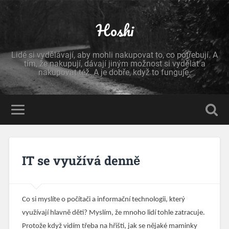
Hoshi
Lidé si vydělávají, aby mohli nakupovat to, co potřebují. A
tím, že nakupují, dávají jiným možnost si vydělat a
nakupovat též. A je dobře, když to funguje.
IT se využívá denně
Co si myslíte o počítači a informační technologii, který
využívají hlavně děti? Myslím, že mnoho lidí tohle zatracuje.
Protože když vidím třeba na hřišti, jak se nějaké maminky