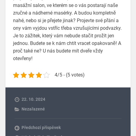
masážní salon, ve kterém se o vás postarají naše
zručné a nádherné masérky. A budou kompletně
nahé, nebo si je přejete jinak? Projevte své přání a
ony vám vyjdou vstříc třeba vzrušujícími podvazky.
Je to zážitek, který vám nebude stačit prožít jen
jednou. Budete se k nám chtít vracet opakovaně! A
proč také ne? U nás budete mít dveře vždy
otevřeny!
4/5 - (5 votes)
22. 10. 2024
Nezařazené
Předchozí příspěvek