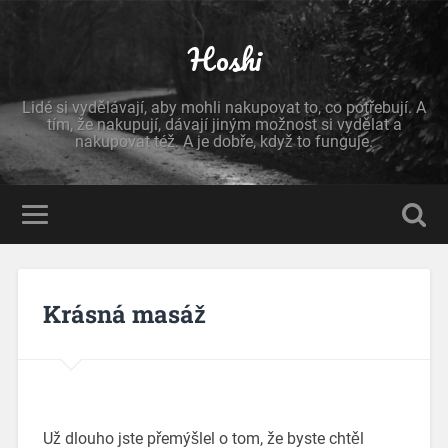
Hoshi
Lidé si vydělávají, aby mohli nakupovat to, co potřebují. A
tím, že nakupují, dávají jiným možnost si vydělat a
nakupovat též. A je dobře, když to funguje.
Krásná masáž
Už dlouho jste přemýšlel o tom, že byste chtěl