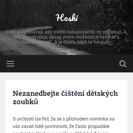
Hoshi
Lidé si vydělávají, aby mohli nakupovat to, co potřebují. A
tím, že nakupují, dávají jiným možnost si vydělat a
nakupovat též. A je dobře, když to funguje.
Nezanedbejte čištění dětských
zoubků
S určitostí lze říct, že se s příchodem miminka na
vás zavalí tolik povinností, že často propadáte