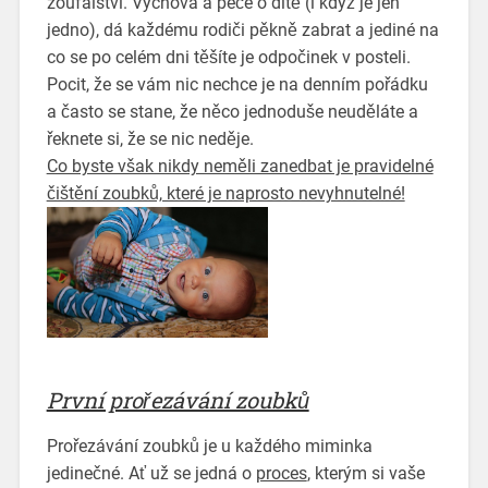
zoufalství. Výchova a péče o dítě (i když je jen
jedno), dá každému rodiči pěkně zabrat a jediné na
co se po celém dni těšíte je odpočinek v posteli.
Pocit, že se vám nic nechce je na denním pořádku
a často se stane, že něco jednoduše neuděláte a
řeknete si, že se nic neděje.
Co byste však nikdy neměli zanedbat je pravidelné
čištění zoubků, které je naprosto nevyhnutelné!
První prořezávání zoubků
Prořezávání zoubků je u každého miminka
jedinečné. Ať už se jedná o
proces
, kterým si vaše