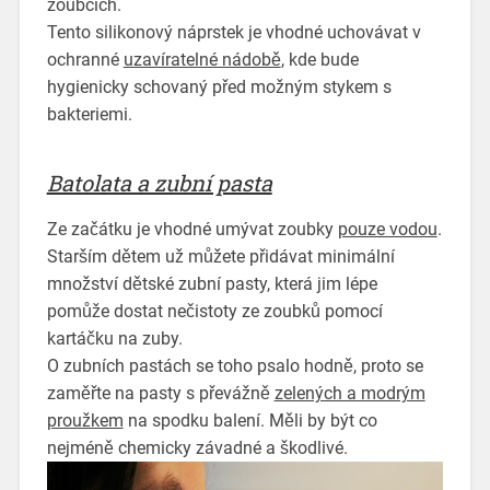
zoubcích.
Tento silikonový náprstek je vhodné uchovávat v
ochranné
uzavíratelné nádobě
, kde bude
hygienicky schovaný před možným stykem s
bakteriemi.
Batolata a zubní pasta
Ze začátku je vhodné umývat zoubky
pouze vodou
.
Starším dětem už můžete přidávat minimální
množství dětské zubní pasty, která jim lépe
pomůže dostat nečistoty ze zoubků pomocí
kartáčku na zuby.
O zubních pastách se toho psalo hodně, proto se
zaměřte na pasty s převážně
zelených a modrým
proužkem
na spodku balení. Měli by být co
nejméně chemicky závadné a škodlivé.