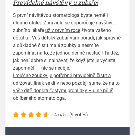
Pravidelné návštěvy u zubaře!
S první návštěvou stomatologa byste neměli
dlouho otálet. Zpravidla se doporučuje navštívit
zubního lékaře
už v prvním roce
života vašeho
děťátka. Váš dětský zubař vám poradí, jak správně
a důkladně čistit malé zoubky a nesmíte
zapomínat na to, že
jednou denně nestačí!
Taktéž,
jak není dobré si nalhávat, že když jste je vyčistit
zapomněli – nic se neděje.
I mléčné zoubky je potřebné pravidelně čistit a
udržovat, jinak se dřív nebo později stane, že na to
vaše dítě doplatí častými prohlídky – u ne příliš
oblíbeného stomatologa.
4.6/5 - (9 votes)