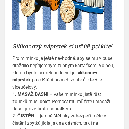
Silikonový náprstek si určitě pořiďte!
Pro miminko je ještě nevhodné, aby se mu v puse
dráždilo nepříjemným zubným kartáčkem. Volbou,
kterou byste neměli podcenit je
silikonový
náprstek
pro čištění prvních zoubků, který je
víceúčelový.
1.
MASÁŽ DÁSNÍ
– vaše miminko jistě růst
zoubků musí bolet. Pomoct mu můžete i masáží
dásní právě tímto náprstkem.
2.
ČISTĚNÍ
– jemné štětinky zabezpečí měkké
čistění zbytků jídla jak na dásních, tak i na