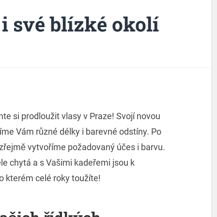
i své blízké okolí
hte si
prodloužit vlasy v Praze
! Svojí novou
ízíme Vám různé délky i barevné odstíny. Po
řejmě vytvoříme požadovaný účes i barvu.
le chytá a s Vašimi kadeřemi jsou k
o kterém celé roky toužíte!