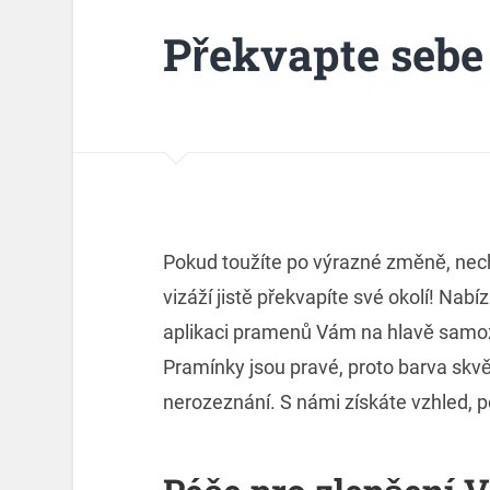
Překvapte sebe 
Pokud toužíte po výrazné změně, nec
vizáží jistě překvapíte své okolí! Nab
aplikaci pramenů Vám na hlavě samoz
Pramínky jsou pravé, proto barva skvě
nerozeznání. S námi získáte vzhled, p