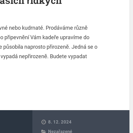
Vašich řídkých
 rovné nebo kudrnaté. Prodáváme různě
po připevnění Vám kadeře upravíme do
 působila naprosto přirozeně. Jedná se o
ý vypadá nepřirozeně. Budete vypadat
8. 12. 2024
Nezařazené