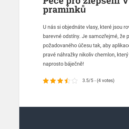
Péče pro zlepšení 
pramínků
U nás si objednáte vlasy, které jsou
barevné odstíny. Je samozřejmé, že 
požadovaného účesu tak, aby aplikace
pravé náhražky nikoliv chemlon, kter
naprosto báječně!
3.5/5 - (4 votes)