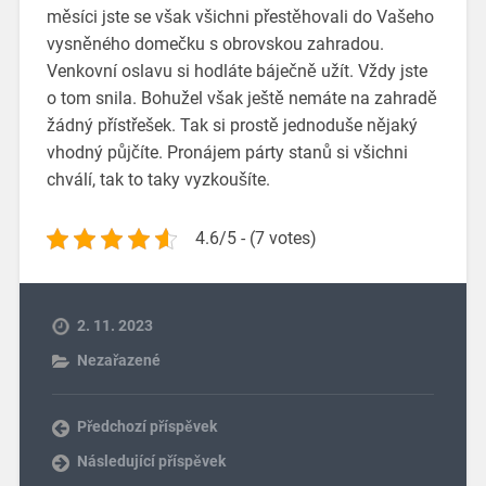
měsíci jste se však všichni přestěhovali do Vašeho
vysněného domečku s obrovskou zahradou.
Venkovní oslavu si hodláte báječně užít. Vždy jste
o tom snila. Bohužel však ještě nemáte na zahradě
žádný přístřešek. Tak si prostě jednoduše nějaký
vhodný půjčíte.
Pronájem párty stanů
si všichni
chválí, tak to taky vyzkoušíte.
4.6/5 - (7 votes)
2. 11. 2023
Nezařazené
Předchozí příspěvek
Následující příspěvek