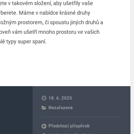
ete v takovém složení, aby ušetřily vaše
 vyberete. Máme v nabídce krásné druhy
ložným prostorem, či spoustu jiných druhů a
ároveň vám ušetří mnoho prostoru ve vašich
lé typy super spaní.
18. 6. 2025
Nezařazené
Předchozí příspěvek