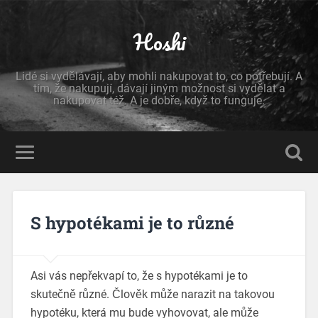
Hoshi
Lidé si vydělávají, aby mohli nakupovat to, co potřebují. A
tím, že nakupují, dávají jiným možnost si vydělat a
nakupovat též. A je dobře, když to funguje.
S hypotékami je to různé
Asi vás nepřekvapí to, že s hypotékami je to
skutečně různé. Člověk může narazit na takovou
hypotéku, která mu bude vyhovovat, ale může