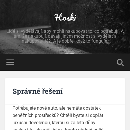
Hoshi
Lidé si vydělávají, aby mohli nakupovat to, co potřebují. A
tím, že nakupují, dávají jiným možnost si vydělat a
nakupovat též. A je dobře, když to funguje.
Správné řešení
Potřebujete nové auto, ale nemáte dostatek
peněžních prostředků? Chtěli byste si dopřát
luxusní dovolenou, kterou si za léta dřiny
zasloužíte, ale měli jste v tomto období příliš