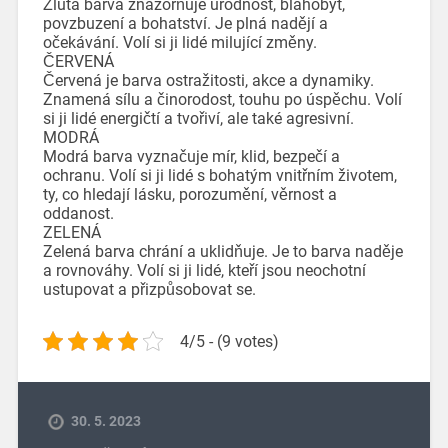
Žlutá barva znázorňuje úrodnost, blahobyt,
povzbuzení a bohatství. Je plná nadějí a
očekávání. Volí si ji lidé milující změny.
ČERVENÁ
Červená je barva ostražitosti, akce a dynamiky.
Znamená sílu a činorodost, touhu po úspěchu. Volí
si ji lidé energičtí a tvořiví, ale také agresivní.
MODRÁ
Modrá barva vyznačuje mír, klid, bezpečí a
ochranu. Volí si ji lidé s bohatým vnitřním životem,
ty, co hledají lásku, porozumění, věrnost a
oddanost.
ZELENÁ
Zelená barva chrání a uklidňuje. Je to barva naděje
a rovnováhy. Volí si ji lidé, kteří jsou neochotní
ustupovat a přizpůsobovat se.
4/5 - (9 votes)
30. 5. 2023