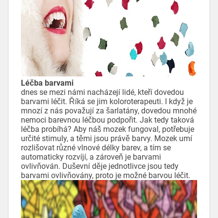
Léčba barvami
dnes se mezi námi nacházejí lidé, kteří dovedou
barvami léčit. Říká se jim koloroterapeuti. I když je
mnozí z nás považují za šarlatány, dovedou mnohé
nemoci barevnou léčbou podpořit. Jak tedy taková
léčba probíhá? Aby náš mozek fungoval, potřebuje
určité stimuly, a těmi jsou právě barvy. Mozek umí
rozlišovat různé vlnové délky barev, a tím se
automaticky rozvíjí, a zároveň je barvami
ovlivňován. Duševní děje jednotlivce jsou tedy
barvami ovlivňovány, proto je možné barvou léčit.