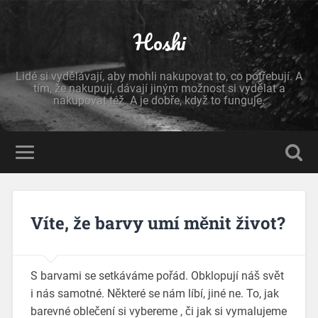
Hoshi
Lidé si vydělávají, aby mohli nakupovat to, co potřebují. A
tím, že nakupují, dávají jiným možnost si vydělat a
nakupovat též. A je dobře, když to funguje.
Víte, že barvy umí měnit život?
S barvami se setkáváme pořád. Obklopují náš svět
i nás samotné. Některé se nám líbí, jiné ne. To, jak
barevné oblečení si vybereme
, či jak si vymalujeme