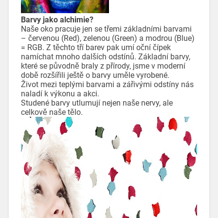
Barvy jako alchimie?
Naše oko pracuje jen se třemi základními barvami
– červenou (Red), zelenou (Green) a modrou (Blue)
= RGB. Z těchto tří barev pak umí oční čípek
namíchat mnoho dalších odstínů. Základní barvy,
které se původně braly z přírody, jsme v moderní
době rozšířili ještě o barvy uměle vyrobené.
Život mezi teplými barvami a zářivými odstíny nás
naladí k výkonu a akci.
Studené barvy utlumují nejen naše nervy, ale
celkově naše tělo.