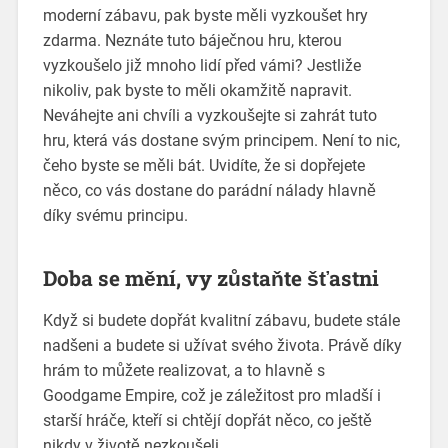
moderní zábavu, pak byste měli vyzkoušet
hry
zdarma
. Neznáte tuto báječnou hru, kterou
vyzkoušelo již mnoho lidí před vámi? Jestliže
nikoliv, pak byste to měli okamžitě napravit.
Neváhejte ani chvíli a vyzkoušejte si zahrát tuto
hru, která vás dostane svým principem. Není to nic,
čeho byste se měli bát. Uvidíte, že si dopřejete
něco, co vás dostane do parádní nálady hlavně
díky svému principu.
Doba se mění, vy zůstaňte šťastni
Když si budete dopřát kvalitní zábavu, budete stále
nadšeni a budete si užívat svého života. Právě díky
hrám to můžete realizovat, a to hlavně s
Goodgame Empire, což je záležitost pro mladší i
starší hráče, kteří si chtějí dopřát něco, co ještě
nikdy v životě nezkoušeli.