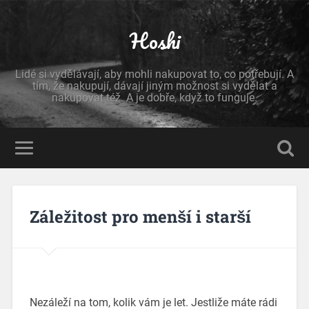
Hoshi
Lidé si vydělávají, aby mohli nakupovat to, co potřebují. A
tím, že nakupují, dávají jiným možnost si vydělat a
nakupovat též. A je dobře, když to funguje.
Záležitost pro menší i starší
Nezáleží na tom, kolik vám je let. Jestliže máte rádi