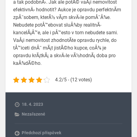
a tak podobnÄ›. Jak ale potÃ© vaÅ¡i nemovitost
efektivnÄ› hodnotit? Aukce je opravdu perfektnÃ­m
zpÅ¯sobem, kterÃ½ vÃ¡m skvÄ›le pomÅ¯Å¾e.
Nebudete potÅ™ebovat sluÅ¾by realitnÃ­
kancelÃ¡Å™e, ale i pÅ™esto v tom nebudete sami.
VaÅ¡i nemovitost zhodnotÃ­te opravdu rychle, do
tÅ™iceti dnÅ¯ mÃ¡t jistÃ©ho kupce, coÅ¾ je
opravdu krÃ¡tkÃ¡ a skvÄ›le vÃ½hodnÃ¡ doba pro
kaÅ¾dÃ©ho.
4.2/5 - (12 votes)
18. 4. 2023
Nezařazené
Předchozí příspěvek