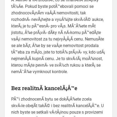
tÃ½Äe. Pokud byste potÅ™ebovali pomoci se
zhodnocovÃ¡nÃ­m vaÅ¡Ã­ nemovitosti, tak
rozhodnÄ› nevÃ¡hejte a vyuÅ¾ijte skvÄ›lÃ© aukce,
kterÃ¡ je tu pÅ™esnÄ› pro vÃ¡s. MÅ¯Å¾ete mÃ­t
jistotu, Å¾e prÃ¡vÄ› dÃ­ky nÃ­ nÄ›komu pÅ™edÃ¡te
vaÅ¡i nemovitost za tu nejvyÅ¡Å¡Ã­ cenu. NemusÃ­te
se ale bÃ¡t, Å¾e by se vaÅ¡e nemovitost prodala
tÅ™eba za mÃ¡lo, jste to totiÅ¾ prÃ¡vÄ› vy, kdo udÃ¡
nejmenÅ¡Ã­ kupnÃ­ cenu. Je to skvÄ›lÃ¡ moÅ¾nost,
kterou mÃ¡te pevnÄ› ve svÃ½ch rukou a kterÃ¡ se
nemÅ¯Å¾e vymknout kontrole.
Bez realitnÃ­ kancelÃ¡Å™e
PÅ™i zhodnocenÃ­ bytu se dokÃ¡Å¾ete zcela
skvÄ›le obejÃ­t takÃ© i bez realitnÃ­ kancelÃ¡Å™e. U
nich byste se setkali vÄ›tÅ¡inou pouze s provizemi