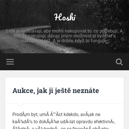
Hoshi
Lidé si vydělávají, aby mohli nakupovat to, co potřebují. A
tím, že nakupují, dávají jiným možnost si vydělat a
nakupovat též. A je dobře, když to funguje.
Aukce, jak ji ještě neznáte
ProdÃ¡m byt
, umÃ­ Å™Ã­ct kdekdo, avÅ¡ak ne
kaÅ¾dÃ½ to dokÃ¡Å¾e udÄ›lat opravdu efektivnÄ›,
ÃºÄelnÄ› a vÃ½hodnÄ›, co se finanÄnÃ­ strÃ¡nky