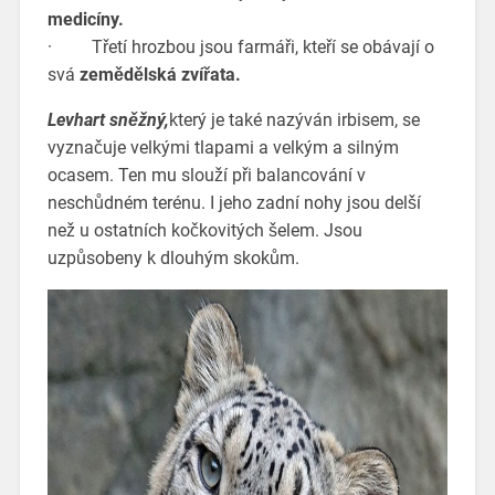
medicíny.
· Třetí hrozbou jsou farmáři, kteří se obávají o
svá
zemědělská zvířata.
Levhart sněžný,
který je také nazýván irbisem, se
vyznačuje velkými tlapami a velkým a silným
ocasem. Ten mu slouží při balancování v
neschůdném terénu. I jeho zadní nohy jsou delší
než u ostatních kočkovitých šelem. Jsou
uzpůsobeny k dlouhým skokům.