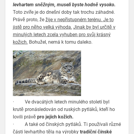
levhartem sněžným, museli byste hodně vysoko.
Toto zvíře je do dnešní doby tak trochu záhadné.
Právě proto, že
žije v nepřístupném terénu. Je to
jistě pro něho velká výhoda.
Jinak by byl určitě v
minulých letech zcela vyhuben pro svůj krásný
kožich.
Bohužel, nemá k tomu daleko.
· Ve dvacátých letech minulého století byl
krutě pronásledován od ruských pytláků, kteří ho
lovili právě
pro jejich kožich.
· A také od čínských pytláků. Ti používali různé
části levhartího těla na výrobky
tradiční čínské