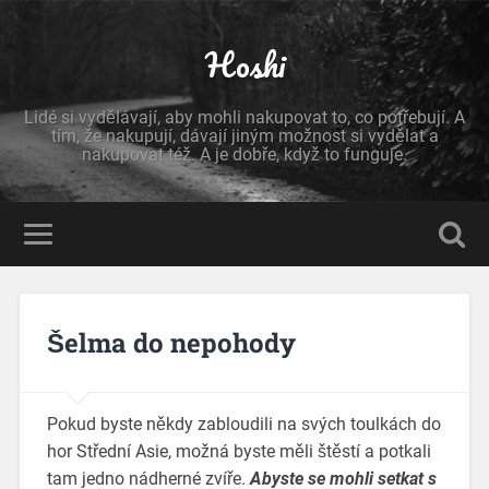
Hoshi
Lidé si vydělávají, aby mohli nakupovat to, co potřebují. A
tím, že nakupují, dávají jiným možnost si vydělat a
nakupovat též. A je dobře, když to funguje.
Šelma do nepohody
Pokud byste někdy zabloudili na svých toulkách do
hor Střední Asie, možná byste měli štěstí a potkali
tam jedno nádherné zvíře.
Abyste se mohli setkat s