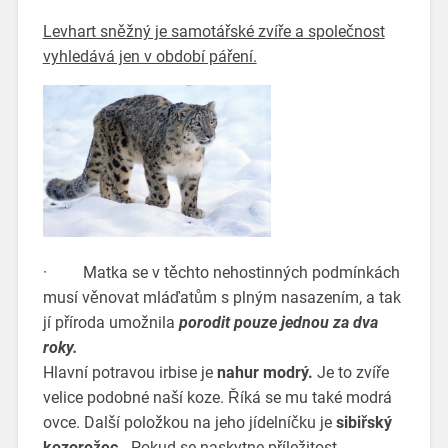
Levhart sněžný je samotářské zvíře a společnost
vyhledává jen v období páření.
· Matka se v těchto nehostinných podmínkách
musí věnovat mláďatům s plným nasazením, a tak
jí příroda umožnila
porodit pouze jednou za dva
roky.
Hlavní potravou irbise je
nahur modrý.
Je to zvíře
velice podobné naší koze. Říká se mu také modrá
ovce. Další položkou na jeho jídelníčku je
sibiřský
kozorožec.
Pokud se naskytne příležitost,