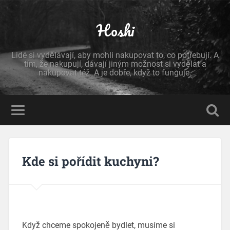
Hoshi
Lidé si vydělávají, aby mohli nakupovat to, co potřebují. A
tím, že nakupují, dávají jiným možnost si vydělat a
nakupovat též. A je dobře, když to funguje.
Kde si pořídit kuchyni?
Když chceme spokojeně bydlet, musíme si