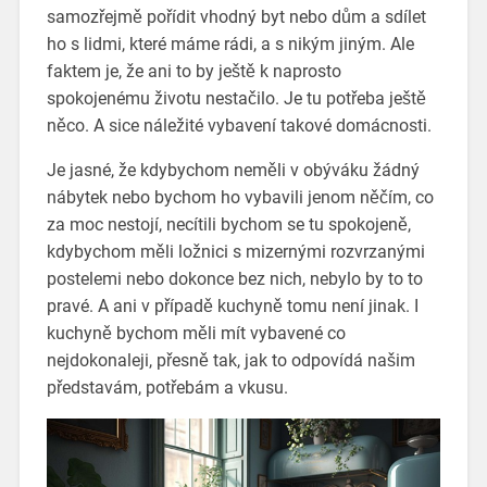
samozřejmě pořídit vhodný byt nebo dům a sdílet
ho s lidmi, které máme rádi, a s nikým jiným. Ale
faktem je, že ani to by ještě k naprosto
spokojenému životu nestačilo. Je tu potřeba ještě
něco. A sice náležité vybavení takové domácnosti.
Je jasné, že kdybychom neměli v obýváku žádný
nábytek nebo bychom ho vybavili jenom něčím, co
za moc nestojí, necítili bychom se tu spokojeně,
kdybychom měli ložnici s mizernými rozvrzanými
postelemi nebo dokonce bez nich, nebylo by to to
pravé. A ani v případě kuchyně tomu není jinak. I
kuchyně bychom měli mít vybavené co
nejdokonaleji, přesně tak, jak to odpovídá našim
představám, potřebám a vkusu.