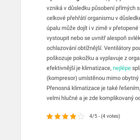
vzniká v důsledku působení přímých s
celkové přehřátí organismu v důsledk
úpalu může dojít i v zimě v přetopené
vystoupit nebo se uvnitř alespoň svlé
ochlazování obtížnější. Ventilátory po
poškozuje pokožku a vyplavuje z org
efektivnější je klimatizace,
nejlépe
spl
(kompresor) umístěnou mimo obytný p
Přenosná klimatizace je také řešením,
velmi hlučné a je zde komplikovaný o
4/5 - (4 votes)