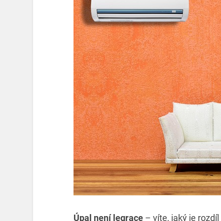
Úpal není legrace
– víte, jaký je roz