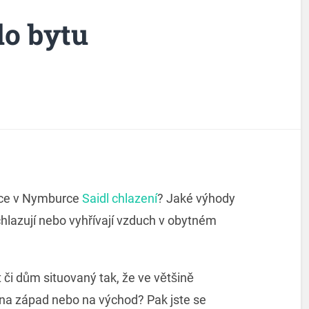
do bytu
zace v Nymburce
Saidl chlazení
? Jaké výhody
chlazují nebo vyhřívají vzduch v obytném
či dům situovaný tak, že ve většině
na západ nebo na východ? Pak jste se