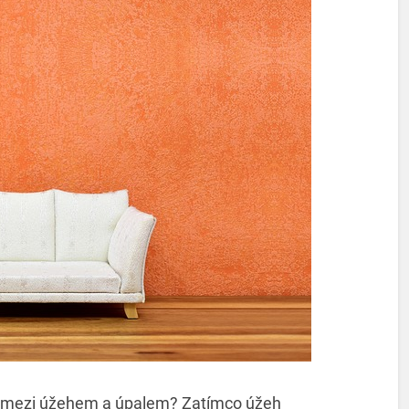
díl mezi úžehem a úpalem? Zatímco úžeh