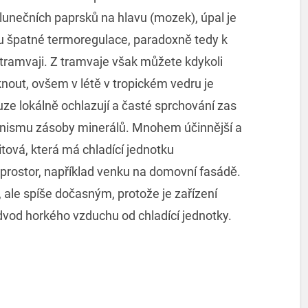
lunečních paprsků na hlavu (mozek), úpal je
u špatné termoregulace, paradoxně tedy k
 tramvaji. Z tramvaje však můžete kdykoli
knout, ovšem v létě v tropickém vedru je
uze lokálně ochlazují a časté sprchování zas
anismu zásoby minerálů. Mnohem účinnější a
itová, která má chladící jednotku
rostor, například venku na domovní fasádě.
 ale spíše dočasným, protože je zařízení
dvod horkého vzduchu od chladící jednotky.