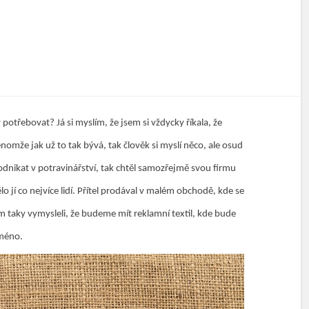
dy potřebovat? Já si myslím, že jsem si vždycky říkala, že
omže jak už to tak bývá, tak člověk si myslí něco, ale osud
podnikat v potravinářství, tak chtěl samozřejmě svou firmu
lo jí co nejvíce lidí. Přítel prodával v malém obchodě, kde se
em taky vymysleli, že budeme mít reklamní textil, kde bude
jméno.