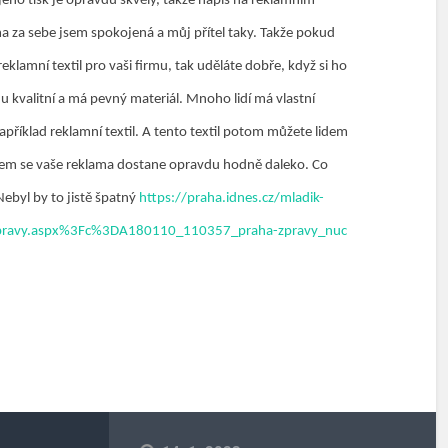
 jeho tisk je opravdu skvělý, takže nápis na reklamním
a za sebe jsem spokojená a můj přítel taky. Takže pokud
eklamní textil pro vaši firmu, tak uděláte dobře, když si ho
u kvalitní a má pevný materiál. Mnoho lidí má vlastní
 například reklamní textil. A tento textil potom můžete lidem
ádem se vaše reklama dostane opravdu hodně daleko. Co
Nebyl by to jistě špatný
https://praha.idnes.cz/mladik-
ha-zpravy.aspx%3Fc%3DA180110_110357_praha-zpravy_nuc