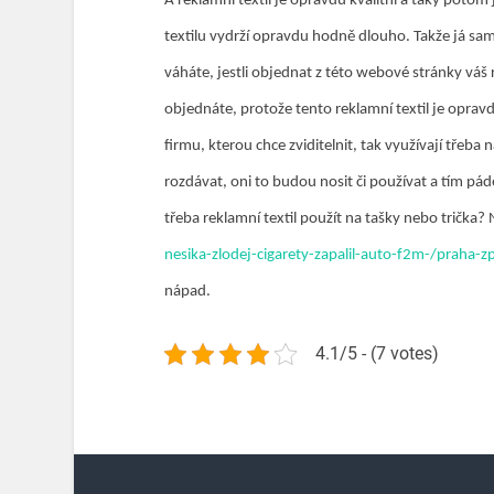
A reklamní textil je opravdu kvalitní a taky potom
textilu vydrží opravdu hodně dlouho. Takže já sam
váháte, jestli objednat z této webové stránky váš r
objednáte, protože tento reklamní textil je opravd
firmu, kterou chce zviditelnit, tak využívají třeba
rozdávat, oni to budou nosit či používat a tím p
třeba reklamní textil použít na tašky nebo trička? 
nesika-zlodej-cigarety-zapalil-auto-f2m-/pra
nápad.
4.1/5 - (7 votes)