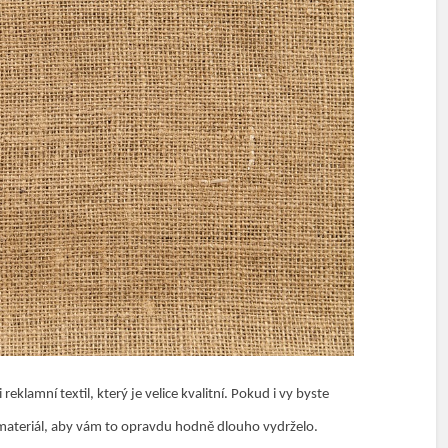
eklamní textil, který je velice kvalitní. Pokud i vy byste
tní materiál, aby vám to opravdu hodně dlouho vydrželo.