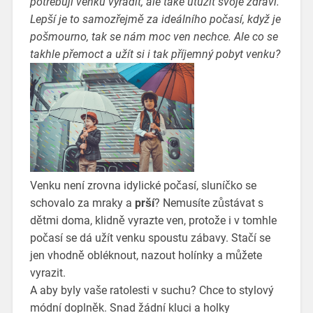
potřebují venku vyřádit, ale také utužit svoje zdraví.
Lepší je to samozřejmě za ideálního počasí, když je
pošmourno, tak se nám moc ven nechce. Ale co se
takhle přemoct a užít si i tak příjemný pobyt venku?
Venku není zrovna idylické počasí, sluníčko se
schovalo za mraky a
prší
? Nemusíte zůstávat s
dětmi doma, klidně vyrazte ven, protože i v tomhle
počasí se dá užít venku spoustu zábavy. Stačí se
jen vhodně obléknout, nazout holínky a můžete
vyrazit.
A aby byly vaše ratolesti v suchu? Chce to stylový
módní doplněk. Snad žádní kluci a holky