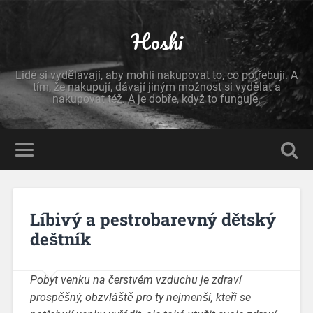
Hoshi
Lidé si vydělávají, aby mohli nakupovat to, co potřebují. A
tím, že nakupují, dávají jiným možnost si vydělat a
nakupovat též. A je dobře, když to funguje.
Líbivý a pestrobarevný dětský
deštník
Pobyt venku na čerstvém vzduchu je zdraví
prospěšný, obzvláště pro ty nejmenší, kteří se