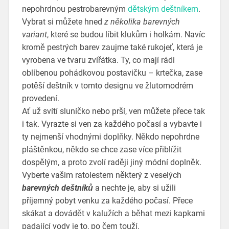
nepohrdnou pestrobarevným
dětským deštníkem
.
Vybrat si můžete hned
z několika barevných
variant
, které se budou líbit klukům i holkám. Navíc
kromě pestrých barev zaujme také rukojeť, která je
vyrobena ve tvaru zvířátka. Ty, co mají rádi
oblíbenou pohádkovou postavičku – krtečka, zase
potěší deštník v tomto designu ve žlutomodrém
provedení.
Ať už svítí sluníčko nebo prší, ven můžete přece tak
i tak. Vyrazte si ven za každého počasí a vybavte i
ty nejmenší vhodnými doplňky. Někdo nepohrdne
pláštěnkou, někdo se chce zase více přiblížit
dospělým, a proto zvolí raději jiný módní doplněk.
Vyberte vašim ratolestem některý z veselých
barevných deštníků
a nechte je, aby si užili
příjemný pobyt venku za každého počasí. Přece
skákat a dovádět v kalužích a běhat mezi kapkami
padající vody je to, po čem touží.