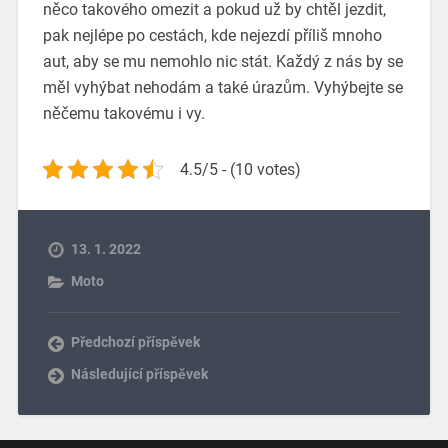
něco takového omezit a pokud už by chtěl jezdit,
pak nejlépe po cestách, kde nejezdí příliš mnoho
aut, aby se mu nemohlo nic stát.
Každý z nás by se
měl vyhýbat nehodám a také úrazům. Vyhýbejte se
něčemu takovému i vy.
4.5/5 - (10 votes)
13. 1. 2022
Moto
Předchozí příspěvek
Následující příspěvek