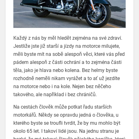
Každý z nás by měl hledět zejména na své zdraví.
Jestliže jste již starší a jízdy na motorce milujete,
měli byste mít na sobě alespoň věci, které vás před
pádem alespoň z části ochrání a to zejména části
těla, jako je hlava nebo kolena. Bez helmy byste
rozhodně neměli nikam vyrážet a to ať už jezdíte
na motorce nebo i na kole. Nejen bez něčeho
takového, ale například i bez chráničů.
Na cestách člověk může potkat řadu starších
motorkářů. Někdy se opravdu jedná o člověka, u
kterého byste se troufli tvrdit, že by mu mohlo být
okolo 65 let. I takoví lidé jsou.
Na jednu stranu je