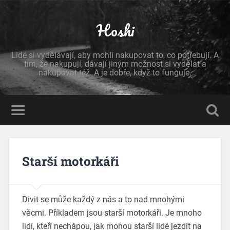
Hoshi
Lidé si vydělávají, aby mohli nakupovat to, co potřebují. A
tím, že nakupují, dávají jiným možnost si vydělat a
nakupovat též. A je dobře, když to funguje.
Starší motorkáři
Divit se může každý z nás a to nad mnohými
věcmi. Příkladem jsou starší motorkáři. Je mnoho
lidí, kteří nechápou, jak mohou starší lidé jezdit na