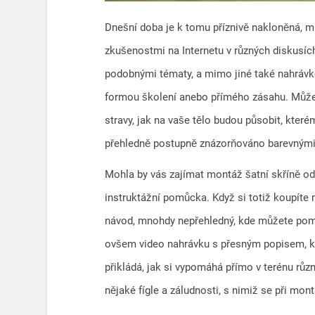
Dnešní doba je k tomu příznivě nakloněná, mn
zkušenostmi na Internetu v různých diskusíc
podobnými tématy, a mimo jiné také nahrávko
formou školení anebo přímého zásahu. Můžet
stravy, jak na vaše tělo budou působit, které
přehledně postupně znázorňováno barevnými s
Mohla by vás zajímat montáž šatní skříně od 
instruktážní pomůcka. Když si totiž koupíte
návod, mnohdy nepřehledný, kde můžete pomě
ovšem video nahrávku s přesným popisem, kde 
přikládá, jak si vypomáhá přímo v terénu rů
nějaké fígle a záludnosti, s nimiž se při mon