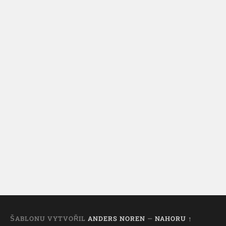
ŠABLONU VYTVOŘIL
ANDERS NOREN
—
NAHORU ↑