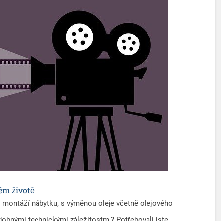
ém životě
 s montáží nábytku, s výměnou oleje včetně olejového
odobnými technickými záležitostmi? Potřebovali jste