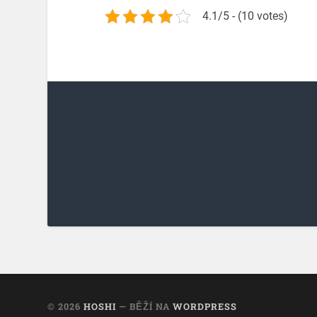
4.1/5 - (10 votes)
© 2026
HOSHI
— BĚŽÍ NA
WORDPRESS