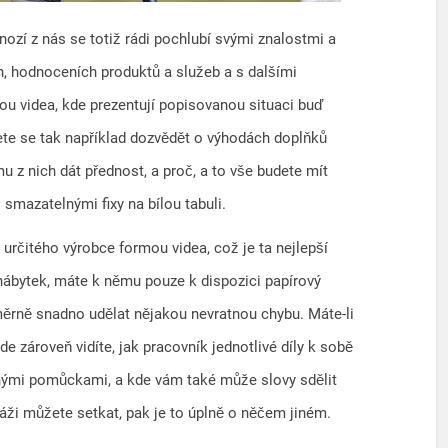
ozí z nás se totiž rádi pochlubí svými znalostmi a
h, hodnoceních produktů a služeb a s dalšími
u videa, kde prezentují popisovanou situaci buď
e se tak například dozvědět o výhodách doplňků
mu z nich dát přednost, a proč, a to vše budete mít
mazatelnými fixy na bílou tabuli.
určitého výrobce formou videa, což je ta nejlepší
 nábytek, máte k němu pouze k dispozici papírový
rně snadno udělat nějakou nevratnou chybu. Máte-li
zároveň vidíte, jak pracovník jednotlivé díly k sobě
znými pomůckami, a kde vám také může slovy sdělit
táži můžete setkat, pak je to úplně o něčem jiném.