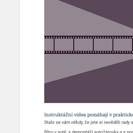
Instruktážní videa pomáhají v praktick
Stalo se vám někdy, že jste si nevěděli rady
filtru v autě, s demontáží autožárovky a s p