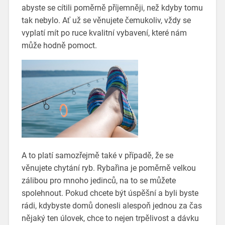
abyste se cítili poměrně příjemněji, než kdyby tomu
tak nebylo. Ať už se věnujete čemukoliv, vždy se
vyplatí mít po ruce kvalitní vybavení, které nám
může hodně pomoct.
A to platí samozřejmě také v případě, že se
věnujete chytání ryb. Rybařina je poměrně velkou
zálibou pro mnoho jedinců, na to se můžete
spolehnout. Pokud chcete být úspěšní a byli byste
rádi, kdybyste domů donesli alespoň jednou za čas
nějaký ten úlovek, chce to nejen trpělivost a dávku