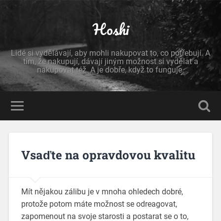
Hoshi
Lidé si vydělávají, aby mohli nakupovat to, co potřebují. A
tím, že nakupují, dávají jiným možnost si vydělat a
nakupovat též. A je dobře, když to funguje.
Vsaďte na opravdovou kvalitu
Mít nějakou zálibu je v mnoha ohledech dobré,
protože potom máte možnost se odreagovat,
zapomenout na svoje starosti a postarat se o to,