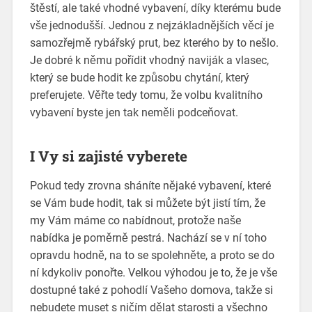
štěstí, ale také vhodné vybavení, díky kterému bude
vše jednodušší. Jednou z nejzákladnějších věcí je
samozřejmě
rybářský prut
, bez kterého by to nešlo.
Je dobré k němu pořídit vhodný naviják a vlasec,
který se bude hodit ke způsobu chytání, který
preferujete. Věřte tedy tomu, že volbu kvalitního
vybavení byste jen tak neměli podceňovat.
I Vy si zajisté vyberete
Pokud tedy zrovna sháníte nějaké vybavení, které
se Vám bude hodit, tak si můžete být jistí tím, že
my Vám máme co nabídnout, protože naše
nabídka je poměrně pestrá. Nachází se v ní toho
opravdu hodně, na to se spolehněte, a proto se do
ní kdykoliv ponořte. Velkou výhodou je to, že je vše
dostupné také z pohodlí Vašeho domova, takže si
nebudete muset s ničím dělat starosti a všechno