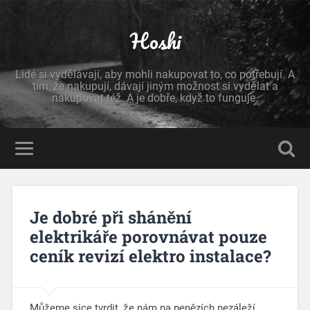
Hoshi
Lidé si vydělávají, aby mohli nakupovat to, co potřebují. A
tím, že nakupují, dávají jiným možnost si vydělat a
nakupovat též. A je dobře, když to funguje.
Je dobré při shánění
elektrikáře porovnávat pouze
ceník revizí elektro instalace?
Můžeme sice tvrdit, že nám na penězích nezáleží,