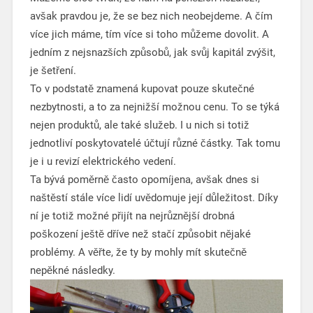
avšak pravdou je, že se bez nich neobejdeme. A čím
více jich máme, tím více si toho můžeme dovolit. A
jedním z nejsnazších způsobů, jak svůj kapitál zvýšit,
je šetření.
To v podstatě znamená kupovat pouze skutečné
nezbytnosti, a to za nejnižší možnou cenu. To se týká
nejen produktů, ale také služeb. I u nich si totiž
jednotliví poskytovatelé účtují různé částky. Tak tomu
je i u revizí elektrického vedení.
Ta bývá poměrně často opomíjena, avšak dnes si
naštěstí stále více lidí uvědomuje její důležitost. Díky
ní je totiž možné přijít na nejrůznější drobná
poškození ještě dříve než stačí způsobit nějaké
problémy. A věřte, že ty by mohly mít skutečně
nepěkné následky.