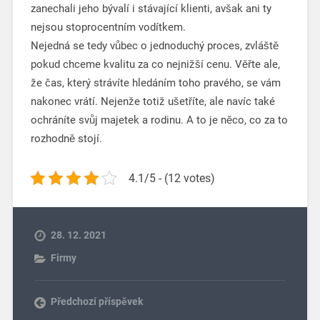
zanechali jeho bývalí i stávající klienti, avšak ani ty
nejsou stoprocentním vodítkem.
Nejedná se tedy vůbec o jednoduchý proces, zvláště
pokud chceme kvalitu za co nejnižší cenu. Věřte ale,
že čas, který strávíte hledáním toho pravého, se vám
nakonec vrátí. Nejenže totiž ušetříte, ale navíc také
ochráníte svůj majetek a rodinu. A to je něco, co za to
rozhodně stojí.
4.1/5 - (12 votes)
28. 12. 2021
Firmy
Předchozí příspěvek