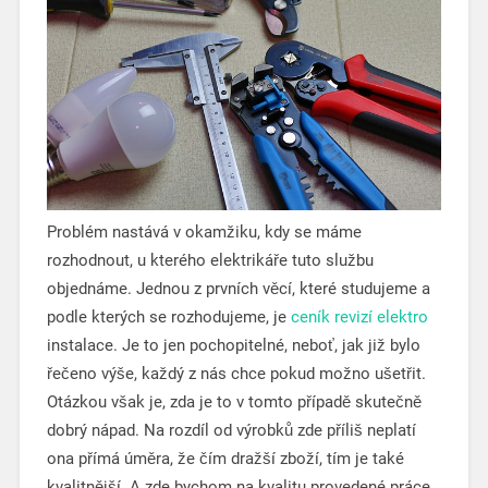
Problém nastává v okamžiku, kdy se máme
rozhodnout, u kterého elektrikáře tuto službu
objednáme. Jednou z prvních věcí, které studujeme a
podle kterých se rozhodujeme, je
ceník revizí elektro
instalace. Je to jen pochopitelné, neboť, jak již bylo
řečeno výše, každý z nás chce pokud možno ušetřit.
Otázkou však je, zda je to v tomto případě skutečně
dobrý nápad. Na rozdíl od výrobků zde příliš neplatí
ona přímá úměra, že čím dražší zboží, tím je také
kvalitnější. A zde bychom na kvalitu provedené práce