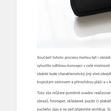
Součástí tohoto procesu mohou být i obrázky
vytvoříte odlišnou koncepci v celé místnosti 
období bude charakteristický jiný sled obráz
tropickým ostrovem a přímořskou pláží a v lé
Toto vše můžete poměrně snadno realizova
obrazů, fototapet, skládanek puzzle či plaká
suchého zipu a na zeď připevníte protikus. S