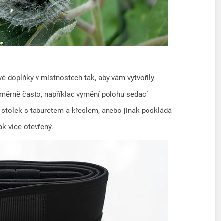
vé doplňky v místnostech tak, aby vám vytvořily
poměrně často, například vymění polohu sedací
í stolek s taburetem a křeslem, anebo jinak poskládá
ak více otevřený.