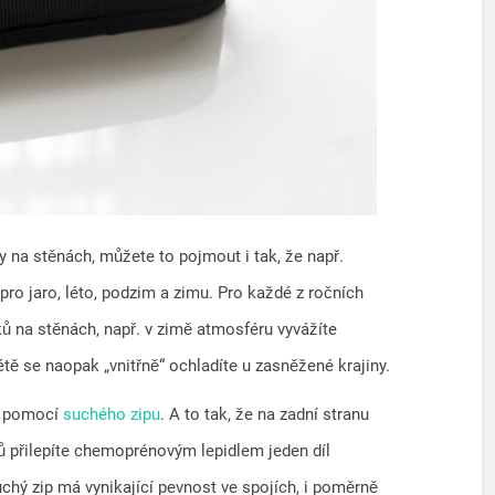
 na stěnách, můžete to pojmout i tak, že např.
pro jaro, léto, podzim a zimu. Pro každé z ročních
ků na stěnách, např. v zimě atmosféru vyvážíte
tě se naopak „vnitřně“ ochladíte u zasněžené krajiny.
t pomocí
suchého zipu
. A to tak, že na zadní stranu
tů přilepíte chemoprénovým lepidlem jeden díl
uchý zip má vynikající pevnost ve spojích, i poměrně