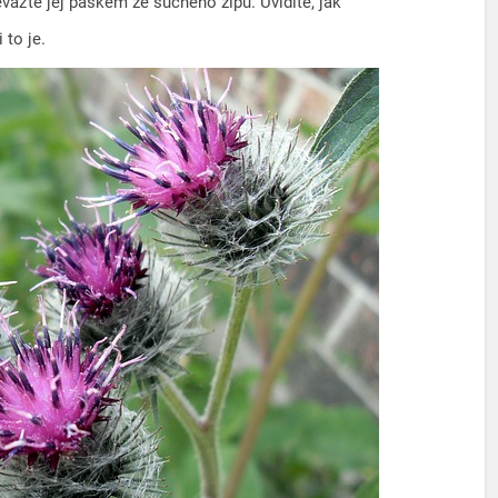
řevažte jej páskem ze suchého zipu. Uvidíte, jak
 to je.