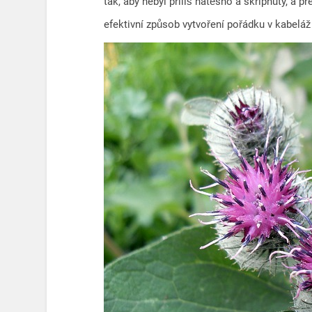
tak, aby nebyl příliš natěsno a skřípnutý, a p
efektivní způsob vytvoření pořádku v kabeláži