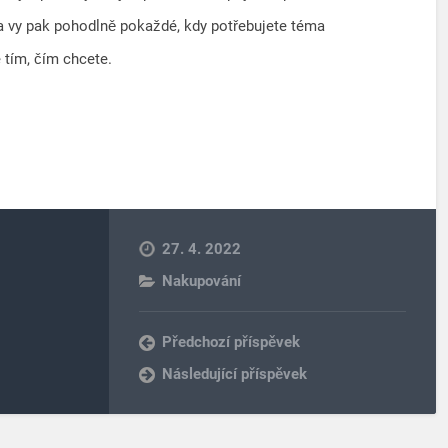
 a vy pak pohodlně pokaždé, kdy potřebujete téma
e tím, čím chcete.
27. 4. 2022
Nakupování
Předchozí příspěvek
Následující příspěvek