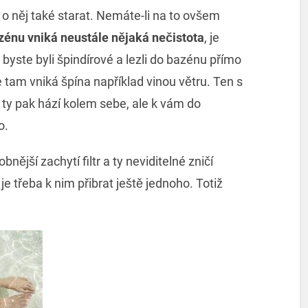
e o něj také starat. Nemáte-li na to ovšem
zénu vniká neustále nějaká nečistota
, je
 byste byli špindírové a lezli do bazénu přímo
e tam vniká špína například vinou větru. Ten s
a ty pak hází kolem sebe, ale k vám do
o.
nější zachytí filtr a ty neviditelné zničí
e je třeba k nim přibrat ještě jednoho. Totiž