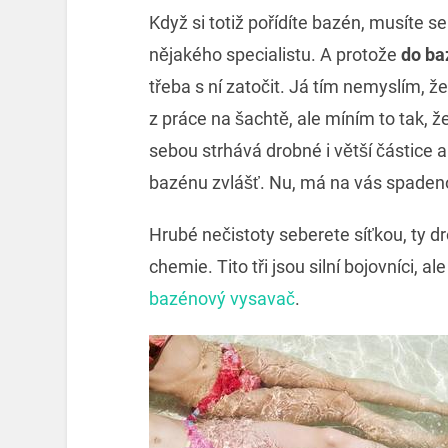
Když si totiž pořídíte bazén, musíte s
nějakého specialistu. A protože
do ba
třeba s ní zatočit. Já tím nemyslím, že
z práce na šachtě, ale míním to tak, ž
sebou strhává drobné i větší částice 
bazénu zvlášť. Nu, má na vás spaden
Hrubé nečistoty seberete síťkou, ty drob
chemie. Tito tři jsou silní bojovníci, al
bazénový vysavač
.