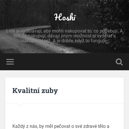
Hoshi
Lidé si vydělávají, aby mohli nakupovat to, co potřebují. A
tím, že nakupují, dávají jiným možnost si vydělat a
nakupovat též. A je dobře, když to funguje.
Kvalitní zuby
Každý z nás, by měl pečovat o své zdravé tělo a