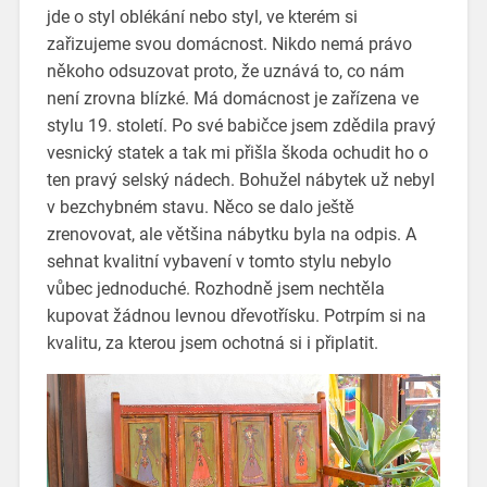
jde o styl oblékání nebo styl, ve kterém si
zařizujeme svou domácnost. Nikdo nemá právo
někoho odsuzovat proto, že uznává to, co nám
není zrovna blízké.
Má domácnost je zařízena ve
stylu 19. století. Po své babičce jsem zdědila pravý
vesnický statek a tak mi přišla škoda ochudit ho o
ten pravý selský nádech. Bohužel nábytek už nebyl
v bezchybném stavu. Něco se dalo ještě
zrenovovat, ale většina nábytku byla na odpis. A
sehnat kvalitní vybavení v tomto stylu nebylo
vůbec jednoduché. Rozhodně jsem nechtěla
kupovat žádnou levnou dřevotřísku. Potrpím si na
kvalitu, za kterou jsem ochotná si i připlatit.