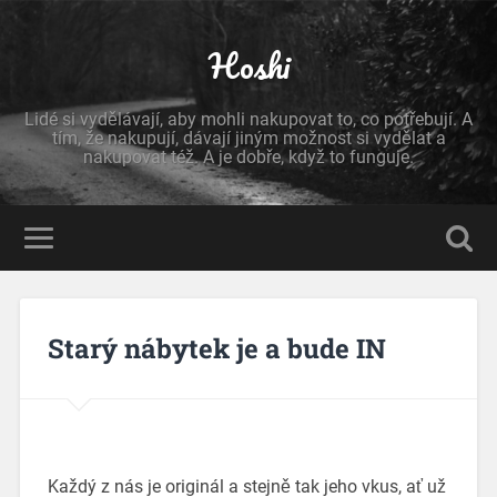
Hoshi
Lidé si vydělávají, aby mohli nakupovat to, co potřebují. A
tím, že nakupují, dávají jiným možnost si vydělat a
nakupovat též. A je dobře, když to funguje.
Starý nábytek je a bude IN
Každý z nás je originál a stejně tak jeho vkus, ať už