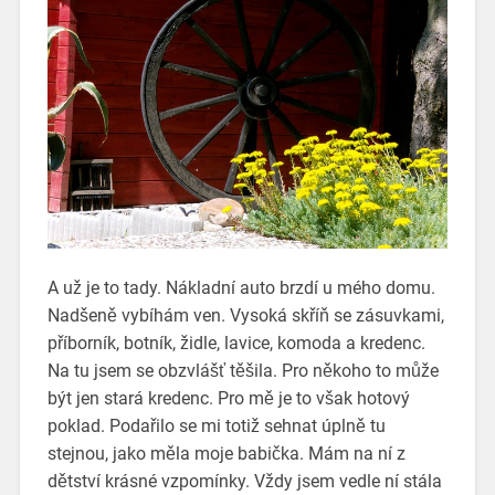
A už je to tady. Nákladní auto brzdí u mého domu.
Nadšeně vybíhám ven. Vysoká skříň se zásuvkami,
příborník, botník, židle, lavice, komoda a kredenc.
Na tu jsem se obzvlášť těšila. Pro někoho to může
být jen
stará kredenc
. Pro mě je to však hotový
poklad. Podařilo se mi totiž sehnat úplně tu
stejnou, jako měla moje babička. Mám na ní z
dětství krásné vzpomínky. Vždy jsem vedle ní stála