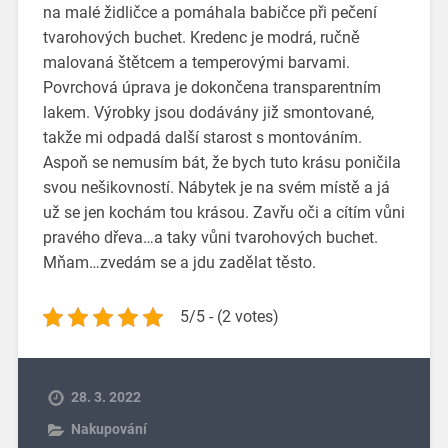
na malé židličce a pomáhala babičce při pečení
tvarohových buchet. Kredenc je modrá, ručně
malovaná štětcem a temperovými barvami.
Povrchová úprava je dokončena transparentním
lakem. Výrobky jsou dodávány již smontované,
takže mi odpadá další starost s montováním.
Aspoň se nemusím bát, že bych tuto krásu poničila
svou nešikovností.
Nábytek je na svém místě a já
už se jen kochám tou krásou. Zavřu oči a cítím vůni
pravého dřeva…a taky vůni tvarohových buchet.
Mňam…zvedám se a jdu zadělat těsto.
5/5 - (2 votes)
28. 3. 2022
Nakupování