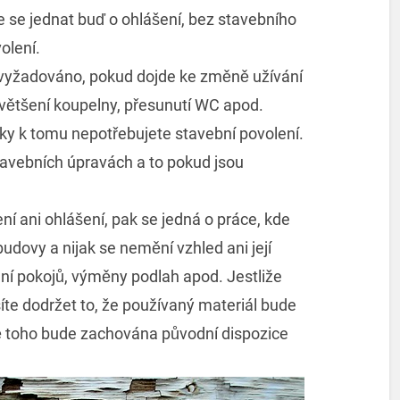
e se jednat buď o ohlášení, bez stavebního
olení.
 vyžadováno, pokud dojde ke změně užívání
zvětšení koupelny, přesunutí WC apod.
aky k tomu nepotřebujete stavební povolení.
tavebních úpravách a to pokud jsou
í ani ohlášení, pak se jedná o práce, kde
dovy a nijak se nemění vzhled ani její
ní pokojů, výměny podlah apod. Jestliže
síte dodržet to, že používaný materiál bude
 toho bude zachována původní dispozice