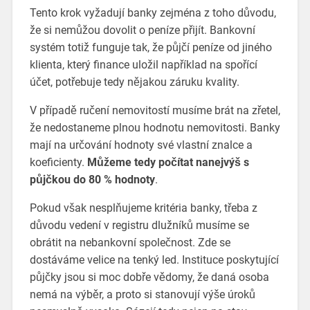
Tento krok vyžadují banky zejména z toho důvodu,
že si nemůžou dovolit o peníze přijít. Bankovní
systém totiž funguje tak, že půjčí peníze od jiného
klienta, který finance uložil například na spořící
účet, potřebuje tedy nějakou záruku kvality.
V případě ručení nemovitostí musíme brát na zřetel,
že nedostaneme plnou hodnotu nemovitosti. Banky
mají na určování hodnoty své vlastní znalce a
koeficienty.
Můžeme tedy počítat nanejvýš s
půjčkou do 80 % hodnoty
.
Pokud však nesplňujeme kritéria banky, třeba z
důvodu vedení v registru dlužníků musíme se
obrátit na nebankovní společnost. Zde se
dostáváme velice na tenký led. Instituce poskytující
půjčky jsou si moc dobře vědomy, že daná osoba
nemá na výběr, a proto si stanovují výše úroků