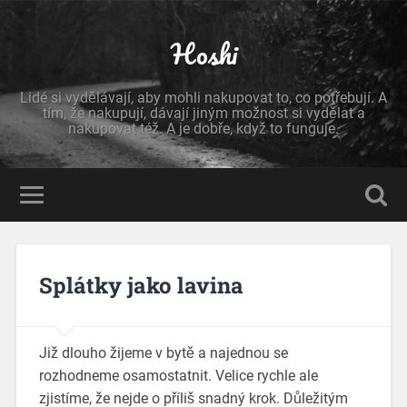
Hoshi
Lidé si vydělávají, aby mohli nakupovat to, co potřebují. A
tím, že nakupují, dávají jiným možnost si vydělat a
nakupovat též. A je dobře, když to funguje.
Splátky jako lavina
Již dlouho žijeme v bytě a najednou se
rozhodneme osamostatnit. Velice rychle ale
zjistíme, že nejde o příliš snadný krok. Důležitým