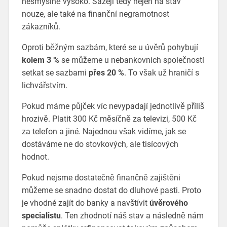
nesmyslně vysoko. Sázejí tedy nejen na stav
nouze, ale také na finanční negramotnost
zákazníků.
Oproti běžným sazbám, které se u úvěrů pohybují
kolem 3 %
se můžeme u nebankovních společností
setkat se sazbami
přes 20 %
. To však už hraničí s
lichvářstvím.
Pokud máme půjček víc nevypadají jednotlivě příliš
hrozivě. Platit 300 Kč měsíčně za televizi, 500 Kč
za telefon a jiné. Najednou však vidíme, jak se
dostáváme ne do stovkových, ale tisícových
hodnot.
Pokud nejsme dostatečně finančně zajištěni
můžeme se snadno dostat do dluhové pasti. Proto
je vhodné zajít do banky a navštívit
úvěrového
specialistu
. Ten zhodnotí náš stav a následně nám