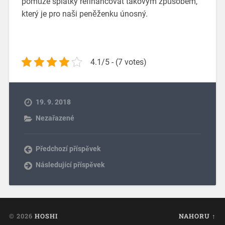
pomůže splátky refinancovat
takovým způsobem,
který je pro naši peněženku únosný.
4.1/5 - (7 votes)
19. 9. 2018
Nezařazené
Předchozí příspěvek
Následující příspěvek
© 2026
HOSHI
NAHORU ↑