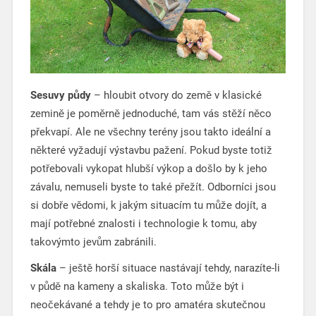
Sesuvy půdy
– hloubit otvory do země v klasické
zemině je poměrně jednoduché, tam vás stěží něco
překvapí. Ale ne všechny terény jsou takto ideální a
některé vyžadují výstavbu pažení. Pokud byste totiž
potřebovali vykopat hlubší výkop a došlo by k jeho
závalu, nemuseli byste to také přežít. Odborníci jsou
si dobře vědomi, k jakým situacím tu může dojít, a
mají potřebné znalosti i technologie k tomu, aby
takovýmto jevům zabránili.
Skála
– ještě horší situace nastávají tehdy, narazíte-li
v půdě na kameny a skaliska. Toto může být i
neočekávané a tehdy je to pro amatéra skutečnou