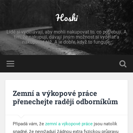
Hoshi
Lidé si vydělávají, aby mohli nakupovat to, co potřebují. A
tím, že nakupují, dávají jiným možnost si vydělat a
nakupovat též. A je dobře, když to funguje.
Zemní a výkopové práce
přenechejte raději odborníkům
Připadá vám, že
zemní a výkopové práce
jsou natolik
snadné, že nevyžadují žádnou extra fyzickou průpravu