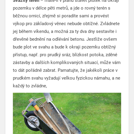
Svažitý terén
– máte-li v plánu stavět plůtek na okraji
pozemku v délce pěti metrů, a jde o rovný terén s
běžnou ornicí, zřejmě si poradíte sami a provést
výkop pro základový věnec nebude obtížné. Zvládnete
jej během víkendu, a možná za ty dva dny sestavíte i
dřevěné bednění na odlévání betonu. Jestliže ovšem
bude plot ve svahu a bude k okraji pozemku obtížný
přístup, např. pro prudký sráz, blízkost potoka, zděné
zástavby a dalších komplikovaných situací, může vám
to dát pořádně zabrat. Pamatujte, že jakékoli práce v
prudkém svahu vyžadují velkou fyzickou námahu, a ne
každý to zvládne,